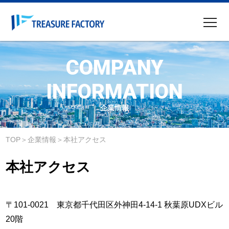
企業情報
COMPANY
事業内容
INFORMATION
ニュース
企業情報
IR情報
サステナビリティ
TOP
企業情報
本社アクセス
採用情報
本社アクセス
物件募集
サイトマップ
〒101-0021 東京都千代田区外神田4-14-1 秋葉原UDXビル
20階
English IR