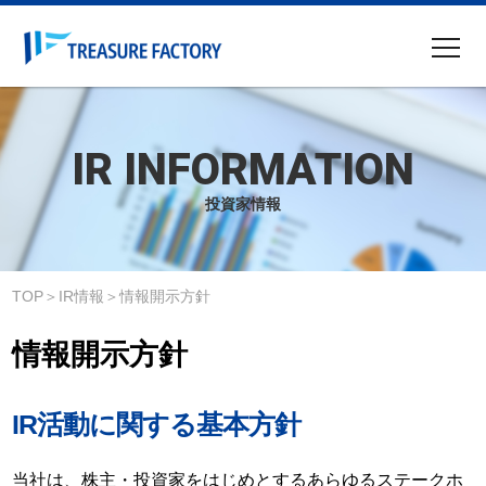
企業情報
事業内容
IR INFORMATION
ニュース
投資家情報
IR情報
サステナビリティ
TOP
IR情報
情報開示方針
採用情報
情報開示方針
物件募集
IR活動に関する基本方針
サイトマップ
English IR
当社は、株主・投資家をはじめとするあらゆるステークホ