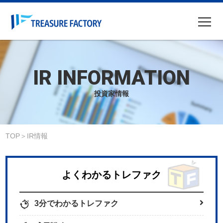
企業情報
事業内容
IR INFORMATION
ニュース
投資家情報
IR情報
サステナビリティ
TOP
IR情報
採用情報
物件募集
よくわかるトレファク
サイトマップ
3分でわかるトレファク
English IR